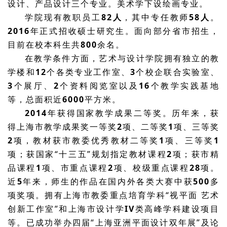
设计、产品设计三个专业。美术学下设绘画专业。
学院现有教职员工
82人
，其中专任教师
58人
。
2016
年正式招收硕士研究生。面向部分省市招生，
目前在校本科生共
800
余名。
在教学条件方面，艺术与设计学院拥有独立的教
学楼和
12
个各类专业工作室、
3
个校企联合实验室、
3
个展厅、
2
个资料阅览室以及
16
个教学实践基地
等，总面积近
6000
平方米。
2014
年获得国家教学成果二等奖。历年来，获
得上海市教学成果奖一等奖
2
项、二等奖
1
项、三等奖
2
项，教材获市教委优秀教材二等奖
1
项、三等奖
1
项；获国家“十三五”规划指定教材课程
2
项；获市精
品课程
1
项、市重点课程
2
项、校级重点课程
28
项。
近
5
年来，师生的作品在国内外各类大赛中获
500
多
项奖项。拥有上海市教委重点培育学科“视平面 艺术
创新工作室”和上海市设计学
IV
类高峰学科建设项目
等。已成功举办四届“上海亚洲平面设计双年展”及论